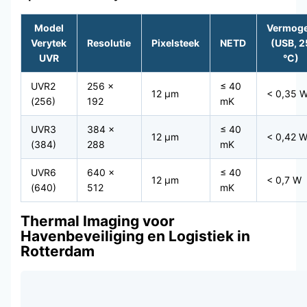
Model
Vermog
Verytek
Resolutie
Pixelsteek
NETD
(USB, 2
UVR
°C)
UVR2
256 ×
≤ 40
12 μm
< 0,35 
(256)
192
mK
UVR3
384 ×
≤ 40
12 μm
< 0,42 
(384)
288
mK
UVR6
640 ×
≤ 40
12 μm
< 0,7 W
(640)
512
mK
Thermal Imaging voor
Havenbeveiliging en Logistiek in
Rotterdam