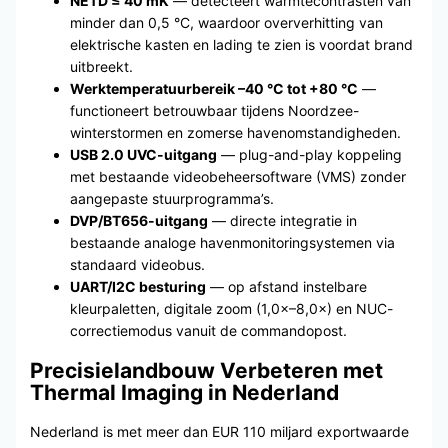
NETD ≤ 40 mK
— detecteert warmtecontrasten van
minder dan 0,5 °C, waardoor oververhitting van
elektrische kasten en lading te zien is voordat brand
uitbreekt.
Werktemperatuurbereik –40 °C tot +80 °C
—
functioneert betrouwbaar tijdens Noordzee-
winterstormen en zomerse havenomstandigheden.
USB 2.0 UVC-uitgang
— plug-and-play koppeling
met bestaande videobeheersoftware (VMS) zonder
aangepaste stuurprogramma’s.
DVP/BT656-uitgang
— directe integratie in
bestaande analoge havenmonitoringsystemen via
standaard videobus.
UART/I2C besturing
— op afstand instelbare
kleurpaletten, digitale zoom (1,0×–8,0×) en NUC-
correctiemodus vanuit de commandopost.
Precisielandbouw Verbeteren met
Thermal Imaging in Nederland
Nederland is met meer dan EUR 110 miljard exportwaarde