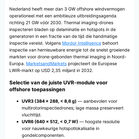
Nederland heeft meer dan 3 GW offshore windvermogen
operationeel met een ambitieuze uitbreidingsagenda
richting 21 GW vóór 2030. Thermal imaging-drones
inspecteren bladen op delaminatie en hotspots in de
generatoren in een fractie van de tijd die handmatige
inspectie vereist. Volgens
Mordor Intelligence
behoort
inspectie van hernieuwbare energie tot de snelst groeiende
markten voor drone-gebonden thermal imaging in Noord-
Europa.
MarketsandMarkets
projecteert de Europese
LWIR-markt op USD 2,35 miljard in 2032.
Selectie van de juiste UVR-module voor
offshore toepassingen
UVR3 (384 × 288, < 8,6 g)
— aanbevolen voor
multirotorinspectiedrones; lage massa preserveert
vluchttijd.
UVR6 (640 × 512, < 0,7 W)
— hoogste resolutie
voor nauwkeurige hotspotlokalisatie in
gondelcomponenten.