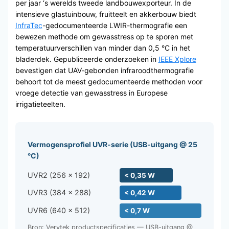
per jaar ‘s werelds tweede landbouwexporteur. In de
intensieve glastuinbouw, fruitteelt en akkerbouw biedt
InfraTec
-gedocumenteerde LWIR-thermografie een
bewezen methode om gewasstress op te sporen met
temperatuurverschillen van minder dan 0,5 °C in het
bladerdek. Gepubliceerde onderzoeken in
IEEE Xplore
bevestigen dat UAV-gebonden infraroodthermografie
behoort tot de meest gedocumenteerde methoden voor
vroege detectie van gewasstress in Europese
irrigatieteelten.
Vermogensprofiel UVR-serie (USB-uitgang @ 25
°C)
UVR2 (256 × 192)
< 0,35 W
UVR3 (384 × 288)
< 0,42 W
UVR6 (640 × 512)
< 0,7 W
Bron: Verytek productspecificaties — USB-uitgang @