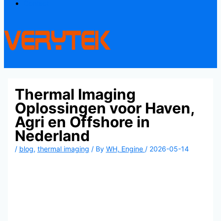
Contact
Thermal Imaging
Oplossingen voor Haven,
Agri en Offshore in
Nederland
/
blog
,
thermal imaging
/ By
WH, Engine
/
2026-05-14