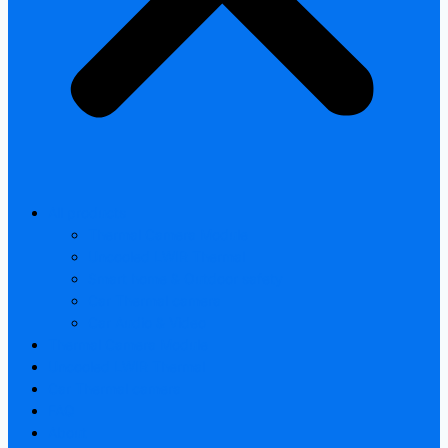
All products
Thermal Camera Module
Uncooled LWIR Thermal
Smart home & Outdoor safety
Car Thermal camera
Car Audio & Video
Thermal Camera Module
Uncooled LWIR Thermal
Car Thermal camera
FAQ
About