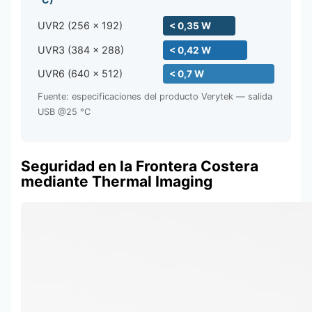
UVR2 (256 × 192)
< 0,35 W
UVR3 (384 × 288)
< 0,42 W
UVR6 (640 × 512)
< 0,7 W
Fuente: especificaciones del producto Verytek — salida
USB @25 °C
Seguridad en la Frontera Costera
mediante Thermal Imaging