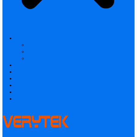
All products
Laser Rangefinder
Industrial Thermal Camera
Smart home & Outdoor safety
Thermal Camera Module
Car Audio & Video
Industrial Thermal Camera
FAQ
About
Contact