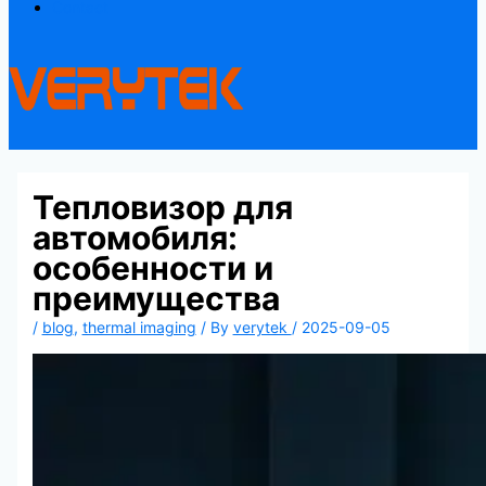
Contact
Тепловизор для
автомобиля:
особенности и
преимущества
/
blog
,
thermal imaging
/ By
verytek
/
2025-09-05