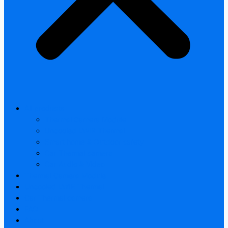
All products
Thermal Camera Module
Uncooled LWIR Thermal
Smart home & Outdoor safety
Car Thermal camera
Car Audio & Video
Thermal Camera Module
Uncooled LWIR Thermal
Car Thermal camera
FAQ
About