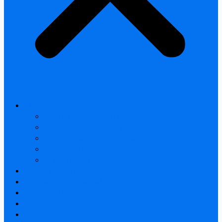
All products
Thermal Camera Module
Uncooled LWIR Thermal
Smart home & Outdoor safety
Car Thermal camera
Car Audio & Video
Thermal Camera Module
Uncooled LWIR Thermal
Car Thermal camera
FAQ
About