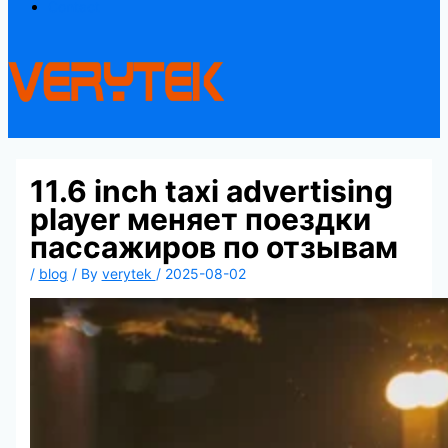
Contact
11.6 inch taxi advertising
player меняет поездки
пассажиров по отзывам
/
blog
/ By
verytek
/
2025-08-02