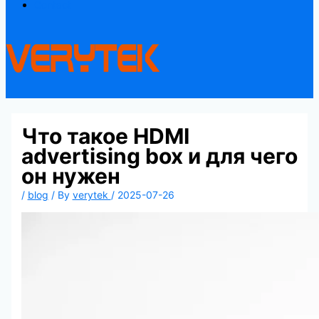
Contact
Что такое HDMI
advertising box и для чего
он нужен
/
blog
/ By
verytek
/
2025-07-26