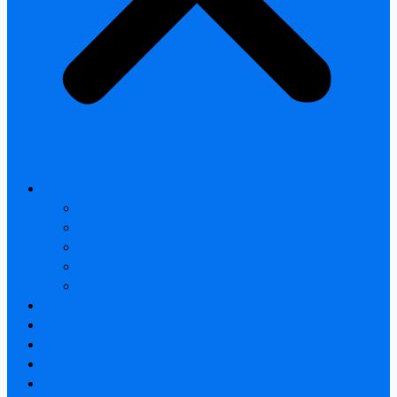
All products
Thermal Camera Module
Uncooled LWIR Thermal
Smart home & Outdoor safety
Car Thermal camera
Car Audio & Video
Thermal Camera Module
Uncooled LWIR Thermal
Car Thermal camera
FAQ
About