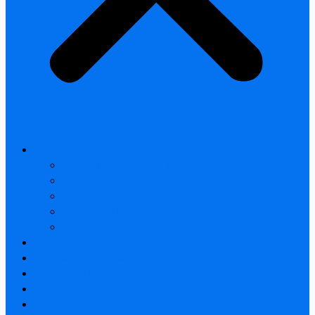
All products
Thermal Camera Module
Uncooled LWIR Thermal
Smart home & Outdoor safety
Car Thermal camera
Car Audio & Video
Thermal Camera Module
Uncooled LWIR Thermal
Car Thermal camera
FAQ
About