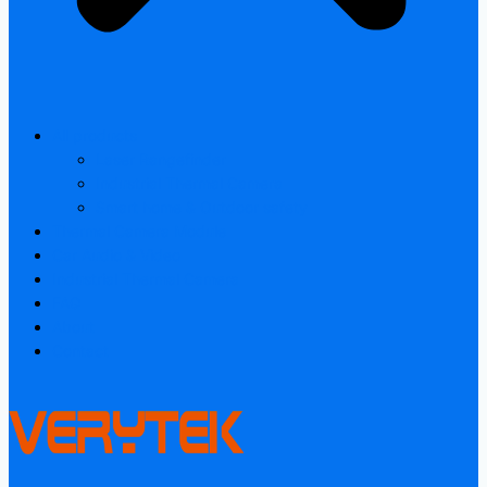
All products
Laser Rangefinder
Industrial Thermal Camera
Smart home & Outdoor safety
Thermal Camera Module
Car Audio & Video
Industrial Thermal Camera
FAQ
About
Contact