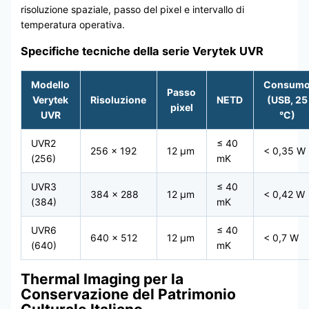
risoluzione spaziale, passo del pixel e intervallo di
temperatura operativa.
Specifiche tecniche della serie Verytek UVR
Modello
Consum
Passo
Verytek
Risoluzione
NETD
(USB, 25
pixel
UVR
°C)
UVR2
≤ 40
256 × 192
12 μm
< 0,35 W
(256)
mK
UVR3
≤ 40
384 × 288
12 μm
< 0,42 W
(384)
mK
UVR6
≤ 40
640 × 512
12 μm
< 0,7 W
(640)
mK
Thermal Imaging per la
Conservazione del Patrimonio