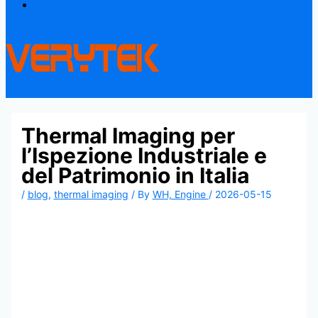
Contact
Thermal Imaging per
l’Ispezione Industriale e
del Patrimonio in Italia
/
blog
,
thermal imaging
/ By
WH, Engine
/
2026-05-15