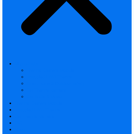
All products
Thermal Camera Module
Uncooled LWIR Thermal
Smart home & Outdoor safety
Car Thermal camera
Car Audio & Video
Thermal Camera Module
Uncooled LWIR Thermal
Car Thermal camera
FAQ
About