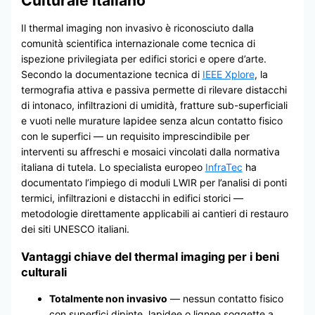
Culturale Italiano
Il thermal imaging non invasivo è riconosciuto dalla
comunità scientifica internazionale come tecnica di
ispezione privilegiata per edifici storici e opere d’arte.
Secondo la documentazione tecnica di
IEEE Xplore
, la
termografia attiva e passiva permette di rilevare distacchi
di intonaco, infiltrazioni di umidità, fratture sub-superficiali
e vuoti nelle murature lapidee senza alcun contatto fisico
con le superfici — un requisito imprescindibile per
interventi su affreschi e mosaici vincolati dalla normativa
italiana di tutela. Lo specialista europeo
InfraTec
ha
documentato l’impiego di moduli LWIR per l’analisi di ponti
termici, infiltrazioni e distacchi in edifici storici —
metodologie direttamente applicabili ai cantieri di restauro
dei siti UNESCO italiani.
Vantaggi chiave del thermal imaging per i beni
culturali
Totalmente non invasivo
— nessun contatto fisico
con superfici dipinte, lapidee o lignee soggette a