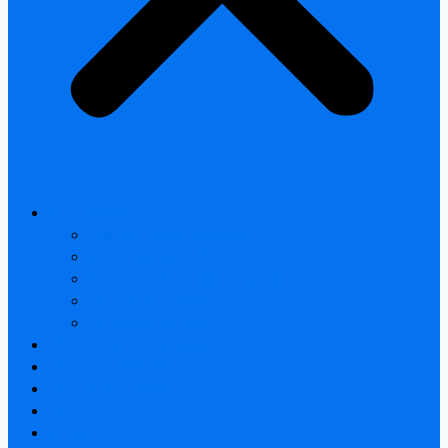
All products
Thermal Camera Module
Uncooled LWIR Thermal
Smart home & Outdoor safety
Car Thermal camera
Car Audio & Video
Thermal Camera Module
Uncooled LWIR Thermal
Car Thermal camera
FAQ
About