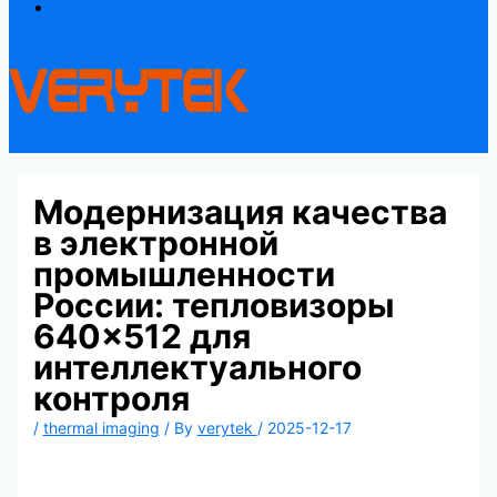
Contact
Модернизация качества
в электронной
промышленности
России: тепловизоры
640×512 для
интеллектуального
контроля
/
thermal imaging
/ By
verytek
/
2025-12-17