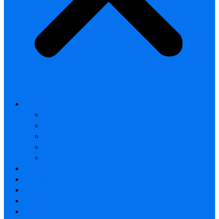
All products
Thermal Camera Module
Uncooled LWIR Thermal
Smart home & Outdoor safety
Car Thermal camera
Car Audio & Video
Thermal Camera Module
Uncooled LWIR Thermal
Car Thermal camera
FAQ
About