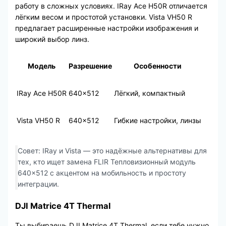
работу в сложных условиях. IRay Ace H50R отличается
лёгким весом и простотой установки. Vista VH50 R
предлагает расширенные настройки изображения и
широкий выбор линз.
Модель
Разрешение
Особенности
IRay Ace H50R
640×512
Лёгкий, компактный
Vista VH50 R
640×512
Гибкие настройки, линзы
Совет: IRay и Vista — это надёжные альтернативы для
тех, кто ищет замена FLIR Тепловизионный модуль
640×512 с акцентом на мобильность и простоту
интеграции.
DJI Matrice 4T Thermal
Ты выбираешь DJI Matrice 4T Thermal, если тебе нужно