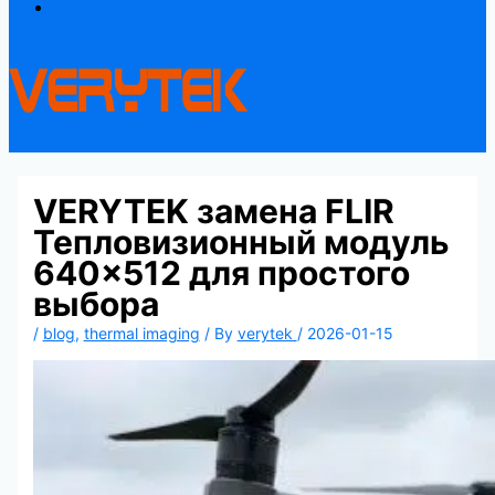
Contact
VERYTEK замена FLIR
Тепловизионный модуль
640×512 для простого
выбора
/
blog
,
thermal imaging
/ By
verytek
/
2026-01-15