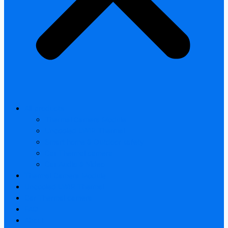
All products
Thermal Camera Module
Uncooled LWIR Thermal
Smart home & Outdoor safety
Car Thermal camera
Car Audio & Video
Thermal Camera Module
Uncooled LWIR Thermal
Car Thermal camera
FAQ
About