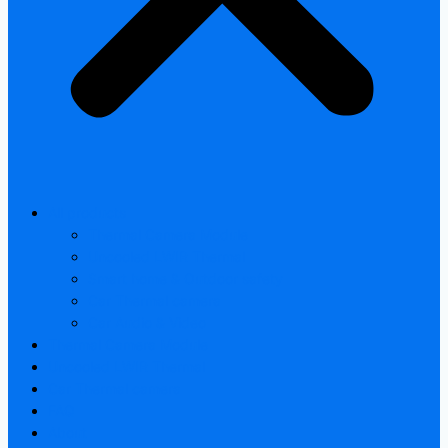
All products
Thermal Camera Module
Uncooled LWIR Thermal
Smart home & Outdoor safety
Car Thermal camera
Car Audio & Video
Thermal Camera Module
Uncooled LWIR Thermal
Car Thermal camera
FAQ
About