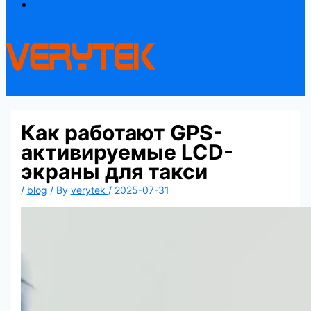
Contact
Как работают GPS-
активируемые LCD-
экраны для такси
/
blog
/ By
verytek
/
2025-07-31