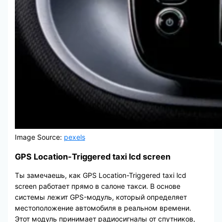
Image Source:
pexels
GPS Location-Triggered taxi lcd screen
Ты замечаешь, как GPS Location-Triggered taxi lcd
screen работает прямо в салоне такси. В основе
системы лежит GPS-модуль, который определяет
местоположение автомобиля в реальном времени.
Этот модуль принимает радиосигналы от спутников,