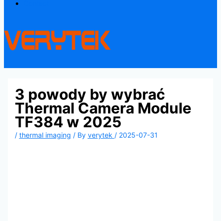
Contact
3 powody by wybrać
Thermal Camera Module
TF384 w 2025
/
thermal imaging
/ By
verytek
/
2025-07-31