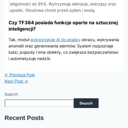
wilgotności do 95%. Wytrzymuje wibracje, wstrząsy oraz
upadki. Obudowa chroni przed pyłem i wodą.
Czy TF384 posiada funkcje oparte na sztucznej
inteligencji?
Tak, moduł
wykorzystuje AI do analizy
obrazu, wykrywania
anomalii oraz generowania alarmów. System rozpoznaje
ludzi, pojazdy i inne obiekty, co zwiększa bezpieczeństwo
i automatyzuje nadzór.
←
Previous Post
Next Post
→
Search
Search
Recent Posts