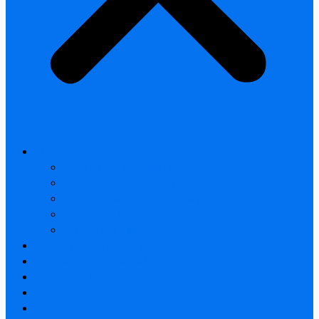
All products
Thermal Camera Module
Uncooled LWIR Thermal
Smart home & Outdoor safety
Car Thermal camera
Car Audio & Video
Thermal Camera Module
Uncooled LWIR Thermal
Car Thermal camera
FAQ
About