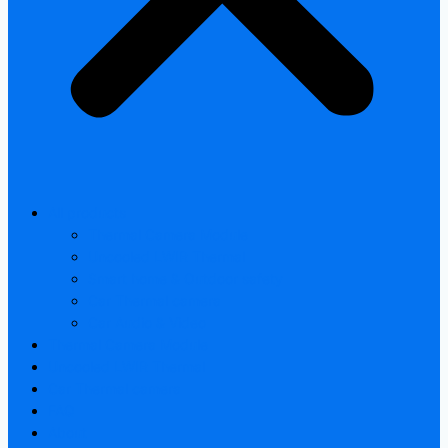
All products
Thermal Camera Module
Uncooled LWIR Thermal
Smart home & Outdoor safety
Car Thermal camera
Car Audio & Video
Thermal Camera Module
Uncooled LWIR Thermal
Car Thermal camera
FAQ
About