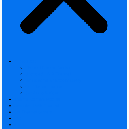
All products
Thermal Camera Module
Uncooled LWIR Thermal
Smart home & Outdoor safety
Car Thermal camera
Car Audio & Video
Thermal Camera Module
Uncooled LWIR Thermal
Car Thermal camera
FAQ
About