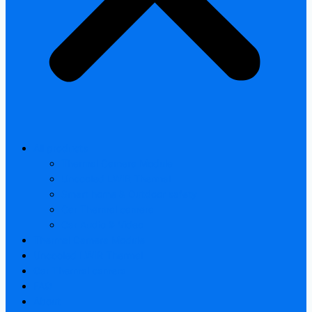
All products
Thermal Camera Module
Uncooled LWIR Thermal
Smart home & Outdoor safety
Car Thermal camera
Car Audio & Video
Thermal Camera Module
Uncooled LWIR Thermal
Car Thermal camera
FAQ
About