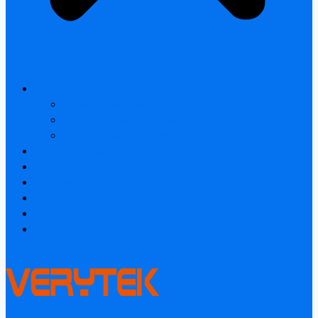
All products
Laser Rangefinder
Industrial Thermal Camera
Smart home & Outdoor safety
Thermal Camera Module
Car Audio & Video
Industrial Thermal Camera
FAQ
About
Contact