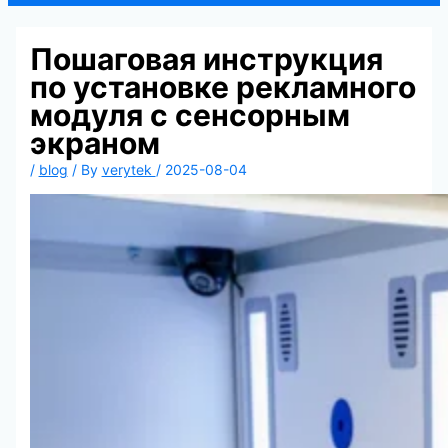
Пошаговая инструкция
по установке рекламного
модуля с сенсорным
экраном
/
blog
/ By
verytek
/
2025-08-04