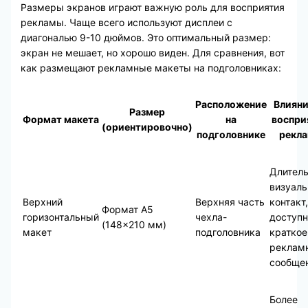
Размеры экранов играют важную роль для восприятия
рекламы. Чаще всего используют дисплеи с
диагональю 9-10 дюймов. Это оптимальный размер:
экран не мешает, но хорошо виден. Для сравнения, вот
как размещают рекламные макеты на подголовниках:
Расположение
Влияни
Размер
Формат макета
на
воспри
(ориентировочно)
подголовнике
рекл
Длител
визуал
Верхний
Верхняя часть
контакт,
Формат А5
горизонтальный
чехла-
доступн
(148×210 мм)
макет
подголовника
краткое
реклам
сообще
Более