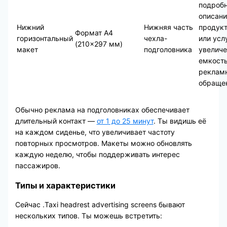
подроб
описани
Нижний
Нижняя часть
продук
Формат А4
горизонтальный
чехла-
или усл
(210×297 мм)
макет
подголовника
увеличе
емкост
реклам
обраще
Обычно реклама на подголовниках обеспечивает
длительный контакт —
от 1 до 25 минут
. Ты видишь её
на каждом сиденье, что увеличивает частоту
повторных просмотров. Макеты можно обновлять
каждую неделю, чтобы поддерживать интерес
пассажиров.
Типы и характеристики
Сейчас .Taxi headrest advertising screens бывают
нескольких типов. Ты можешь встретить: