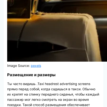
Image Source:
pexels
Размещение и размеры
Ты часто видишь .Taxi headrest advertising screens
прямо перед собой, когда садишься в такси. Обычно
их крепят на спинку переднего сиденья, чтобы каждый
пассажир мог легко смотреть на экран во время
поездки. Такой способ размещения обеспечивает