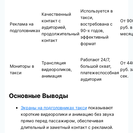
Используется в
Качественный
такси,
контакт с
От 90
Реклама на
востребована с
аудиторией,
руб. в
подголовниках
90-х годов,
продолжительный
меся
эффективный
контакт
формат
Работают 24/7,
Трансляция
От 44
Мониторы в
большой охват,
видеороликов,
руб. з
такси
платежеспособная
анимация
сек.
аудитория
Основные Выводы
Экраны на подголовниках такси
показывают
короткие видеоролики и анимацию без звука
прямо перед пассажиром, обеспечивая
длительный и заметный контакт с рекламой.