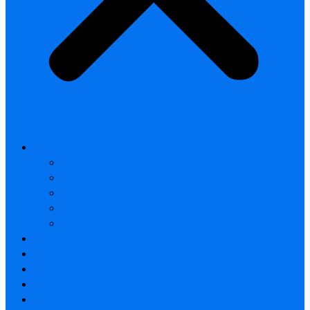
All products
Thermal Camera Module
Uncooled LWIR Thermal
Smart home & Outdoor safety
Car Thermal camera
Car Audio & Video
Thermal Camera Module
Uncooled LWIR Thermal
Car Thermal camera
FAQ
About