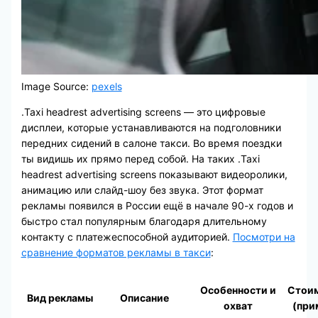
Image Source:
pexels
.Taxi headrest advertising screens — это цифровые
дисплеи, которые устанавливаются на подголовники
передних сидений в салоне такси. Во время поездки
ты видишь их прямо перед собой. На таких .Taxi
headrest advertising screens показывают видеоролики,
анимацию или слайд-шоу без звука. Этот формат
рекламы появился в России ещё в начале 90-х годов и
быстро стал популярным благодаря длительному
контакту с платежеспособной аудиторией.
Посмотри на
сравнение форматов рекламы в такси
:
Особенности и
Стои
Вид рекламы
Описание
охват
(при