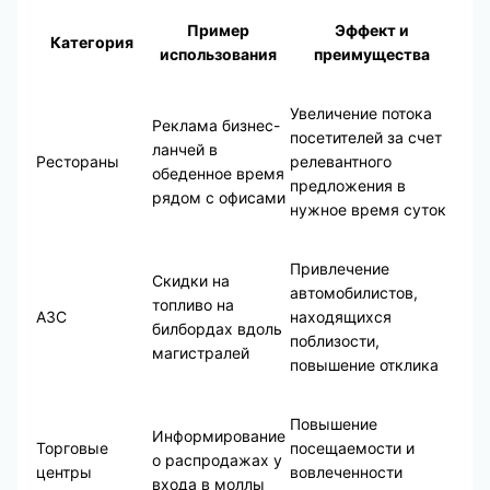
Пример
Эффект и
Категория
использования
преимущества
Увеличение потока
Реклама бизнес-
посетителей за счет
ланчей в
Рестораны
релевантного
обеденное время
предложения в
рядом с офисами
нужное время суток
Привлечение
Скидки на
автомобилистов,
топливо на
АЗС
находящихся
билбордах вдоль
поблизости,
магистралей
повышение отклика
Повышение
Информирование
Торговые
посещаемости и
о распродажах у
центры
вовлеченности
входа в моллы