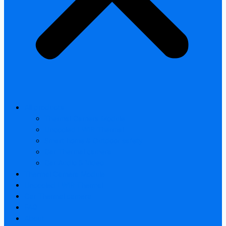
All products
Thermal Camera Module
Uncooled LWIR Thermal
Smart home & Outdoor safety
Car Thermal camera
Car Audio & Video
Thermal Camera Module
Uncooled LWIR Thermal
Car Thermal camera
FAQ
About