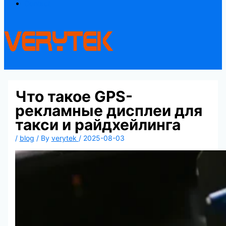
Contact
Что такое GPS-
рекламные дисплеи для
такси и райдхейлинга
/
blog
/ By
verytek
/
2025-08-03