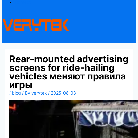
Contact
Rear-mounted advertising
screens for ride-hailing
vehicles меняют правила
игры
/
blog
/ By
verytek
/
2025-08-03