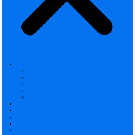
All products
Thermal Camera Module
Uncooled LWIR Thermal
Smart home & Outdoor safety
Car Thermal camera
Car Audio & Video
Thermal Camera Module
Uncooled LWIR Thermal
Car Thermal camera
FAQ
About