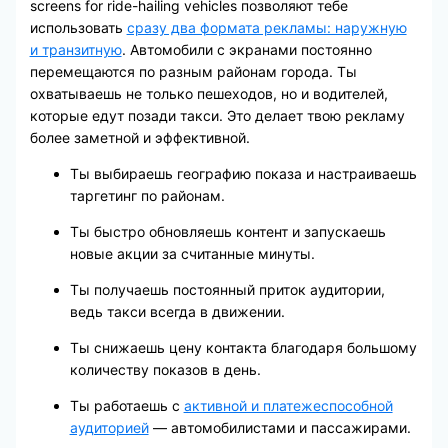
screens for ride-hailing vehicles позволяют тебе
использовать
сразу два формата рекламы: наружную
и транзитную
. Автомобили с экранами постоянно
перемещаются по разным районам города. Ты
охватываешь не только пешеходов, но и водителей,
которые едут позади такси. Это делает твою рекламу
более заметной и эффективной.
Ты выбираешь географию показа и настраиваешь
таргетинг по районам.
Ты быстро обновляешь контент и запускаешь
новые акции за считанные минуты.
Ты получаешь постоянный приток аудитории,
ведь такси всегда в движении.
Ты снижаешь цену контакта благодаря большому
количеству показов в день.
Ты работаешь с
активной и платежеспособной
аудиторией
— автомобилистами и пассажирами.