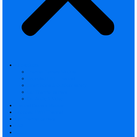
All products
Thermal Camera Module
Uncooled LWIR Thermal
Smart home & Outdoor safety
Car Thermal camera
Car Audio & Video
Thermal Camera Module
Uncooled LWIR Thermal
Car Thermal camera
FAQ
About