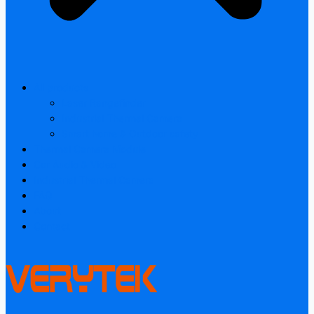
All products
Laser Rangefinder
Industrial Thermal Camera
Smart home & Outdoor safety
Thermal Camera Module
Car Audio & Video
Industrial Thermal Camera
FAQ
About
Contact