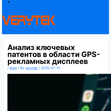
Contact
Анализ ключевых
патентов в области GPS-
рекламных дисплеев
/
blog
/ By
verytek
/
2025-07-31