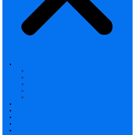
All products
Thermal Camera Module
Uncooled LWIR Thermal
Smart home & Outdoor safety
Car Thermal camera
Car Audio & Video
Thermal Camera Module
Uncooled LWIR Thermal
Car Thermal camera
FAQ
About