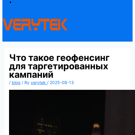
Contact
Что такое геофенсинг
для таргетированных
кампаний
/
blog
/ By
verytek
/
2025-08-13