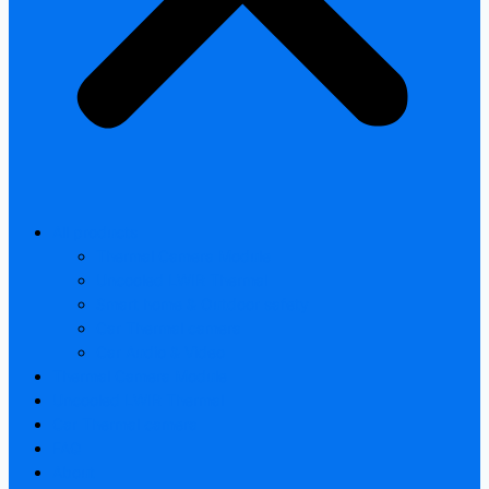
All products
Thermal Camera Module
Uncooled LWIR Thermal
Smart home & Outdoor safety
Car Thermal camera
Car Audio & Video
Thermal Camera Module
Uncooled LWIR Thermal
Car Thermal camera
FAQ
About