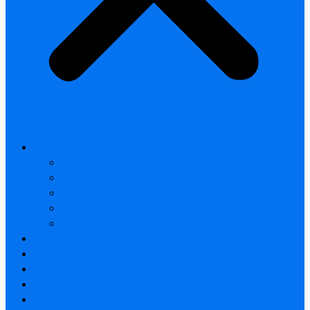
All products
Thermal Camera Module
Uncooled LWIR Thermal
Smart home & Outdoor safety
Car Thermal camera
Car Audio & Video
Thermal Camera Module
Uncooled LWIR Thermal
Car Thermal camera
FAQ
About