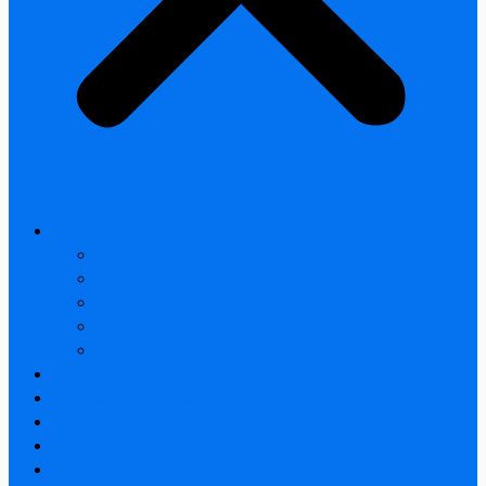
All products
Thermal Camera Module
Uncooled LWIR Thermal
Smart home & Outdoor safety
Car Thermal camera
Car Audio & Video
Thermal Camera Module
Uncooled LWIR Thermal
Car Thermal camera
FAQ
About