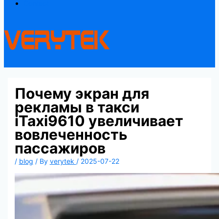
Contact
Почему экран для
рекламы в такси
iTaxi9610 увеличивает
вовлеченность
пассажиров
/
blog
/ By
verytek
/
2025-07-22