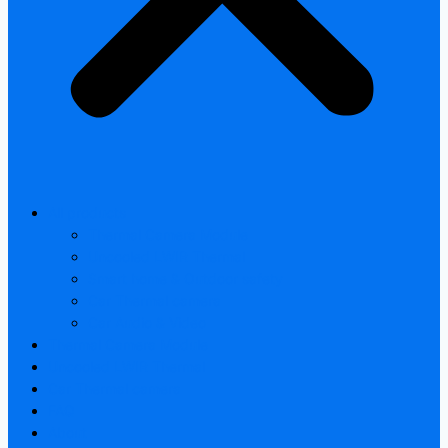
All products
Thermal Camera Module
Uncooled LWIR Thermal
Smart home & Outdoor safety
Car Thermal camera
Car Audio & Video
Thermal Camera Module
Uncooled LWIR Thermal
Car Thermal camera
FAQ
About