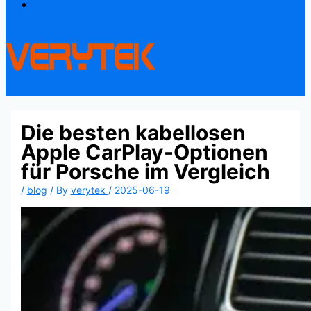
Contact
Die besten kabellosen
Apple CarPlay-Optionen
für Porsche im Vergleich
/
blog
/ By
verytek
/
2025-06-19