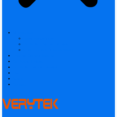
All products
Laser Rangefinder
Industrial Thermal Camera
Smart home & Outdoor safety
Thermal Camera Module
Car Audio & Video
Industrial Thermal Camera
FAQ
About
Contact