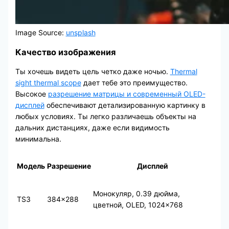
Image Source:
unsplash
Качество изображения
Ты хочешь видеть цель четко даже ночью.
Thermal
sight thermal scope
дает тебе это преимущество.
Высокое
разрешение матрицы и современный OLED-
дисплей
обеспечивают детализированную картинку в
любых условиях. Ты легко различаешь объекты на
дальних дистанциях, даже если видимость
минимальна.
Модель
Разрешение
Дисплей
Монокуляр, 0.39 дюйма,
TS3
384×288
цветной, OLED, 1024×768