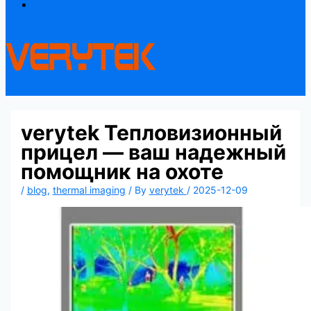
Contact
verytek Тепловизионный
прицел — ваш надежный
помощник на охоте
/
blog
,
thermal imaging
/ By
verytek
/
2025-12-09