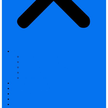
All products
Thermal Camera Module
Uncooled LWIR Thermal
Smart home & Outdoor safety
Car Thermal camera
Car Audio & Video
Thermal Camera Module
Uncooled LWIR Thermal
Car Thermal camera
FAQ
About