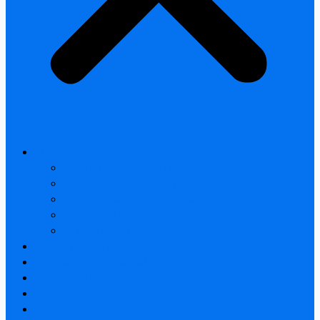
All products
Thermal Camera Module
Uncooled LWIR Thermal
Smart home & Outdoor safety
Car Thermal camera
Car Audio & Video
Thermal Camera Module
Uncooled LWIR Thermal
Car Thermal camera
FAQ
About