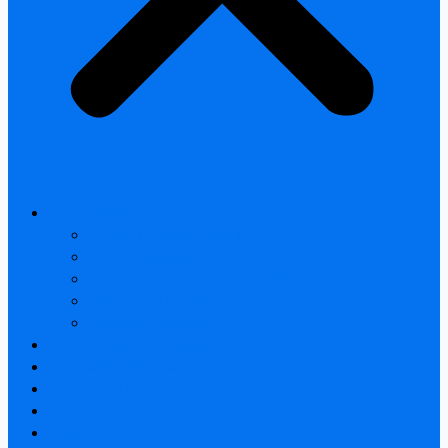
All products
Thermal Camera Module
Uncooled LWIR Thermal
Smart home & Outdoor safety
Car Thermal camera
Car Audio & Video
Thermal Camera Module
Uncooled LWIR Thermal
Car Thermal camera
FAQ
About