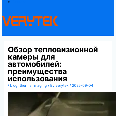
Contact
Обзор тепловизионной
камеры для
автомобилей:
преимущества
использования
/
blog
,
thermal imaging
/ By
verytek
/
2025-09-04