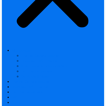
All products
Thermal Camera Module
Uncooled LWIR Thermal
Smart home & Outdoor safety
Car Thermal camera
Car Audio & Video
Thermal Camera Module
Uncooled LWIR Thermal
Car Thermal camera
FAQ
About