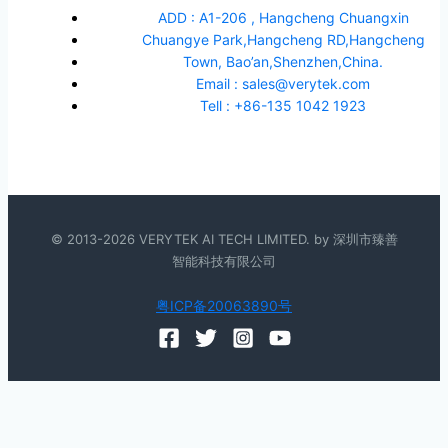
ADD : A1-206 , Hangcheng Chuangxin
Chuangye Park,Hangcheng RD,Hangcheng
Town, Bao’an,Shenzhen,China.
Email : sales@verytek.com
Tell : +86-135 1042 1923
© 2013-2026 VERYTEK AI TECH LIMITED. by 深圳市臻善
智能科技有限公司
粤ICP备20063890号