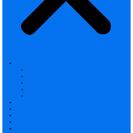
All products
Thermal Camera Module
Uncooled LWIR Thermal
Smart home & Outdoor safety
Car Thermal camera
Car Audio & Video
Thermal Camera Module
Uncooled LWIR Thermal
Car Thermal camera
FAQ
About