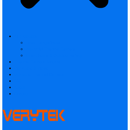
All products
Laser Rangefinder
Industrial Thermal Camera
Smart home & Outdoor safety
Thermal Camera Module
Car Audio & Video
Industrial Thermal Camera
FAQ
About
Contact