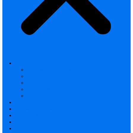
All products
Thermal Camera Module
Uncooled LWIR Thermal
Smart home & Outdoor safety
Car Thermal camera
Car Audio & Video
Thermal Camera Module
Uncooled LWIR Thermal
Car Thermal camera
FAQ
About