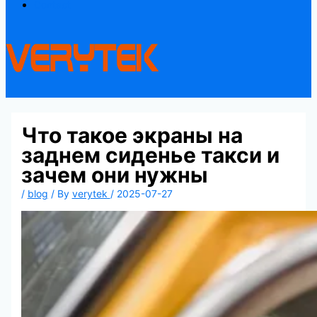
Contact
Что такое экраны на
заднем сиденье такси и
зачем они нужны
/
blog
/ By
verytek
/
2025-07-27