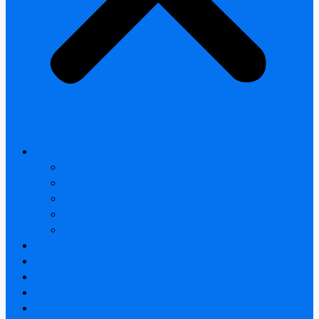
All products
Thermal Camera Module
Uncooled LWIR Thermal
Smart home & Outdoor safety
Car Thermal camera
Car Audio & Video
Thermal Camera Module
Uncooled LWIR Thermal
Car Thermal camera
FAQ
About