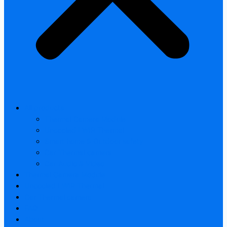
All products
Thermal Camera Module
Uncooled LWIR Thermal
Smart home & Outdoor safety
Car Thermal camera
Car Audio & Video
Thermal Camera Module
Uncooled LWIR Thermal
Car Thermal camera
FAQ
About