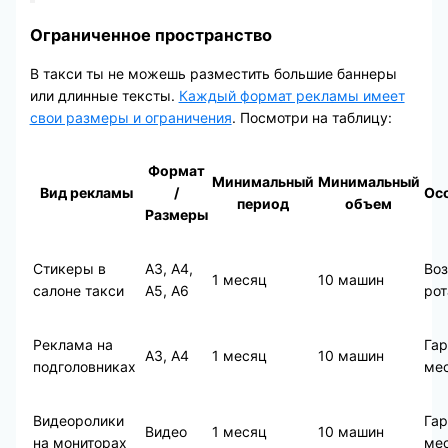
Ограниченное пространство
В такси ты не можешь разместить большие баннеры
или длинные тексты.
Каждый формат рекламы имеет
свои размеры и ограничения
. Посмотри на таблицу:
Формат
Минимальный
Минимальный
Вид рекламы
/
Ос
период
объем
Размеры
Стикеры в
А3, А4,
Во
1 месяц
10 машин
салоне такси
А5, А6
рот
Реклама на
Гар
А3, А4
1 месяц
10 машин
подголовниках
мес
Видеоролики
Гар
Видео
1 месяц
10 машин
на мониторах
мес