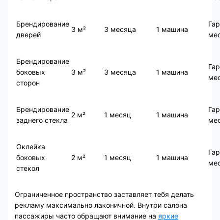
Брендирование
Гар
3 м²
3 месяца
1 машина
дверей
мес
Брендирование
Гар
боковых
3 м²
3 месяца
1 машина
мес
сторон
Брендирование
Гар
2 м²
1 месяц
1 машина
заднего стекла
мес
Оклейка
Гар
боковых
2 м²
1 месяц
1 машина
мес
стекол
Ограниченное пространство заставляет тебя делать
рекламу максимально лаконичной. Внутри салона
пассажиры часто обращают внимание на
яркие