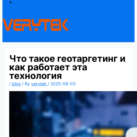
Contact
Что такое геотаргетинг и
как работает эта
технология
/
blog
/ By
verytek
/
2025-08-03