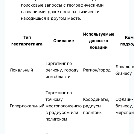
поисковые запросы с географическими
названиями, даже если ты физически
находишься в другом месте.
Используемые
Тип
Ком
Описание
данные о
геотаргетинга
подхо
локации
Таргетинг по
Локальн
Локальный
региону, городу
Регион/город
бизнесу
или области
Таргетинг по
точному
Координаты,
Офлайн-
Гиперлокальный
местоположению
радиусы,
бизнесу,
с радиусом или
полигоны
меропри
полигоном