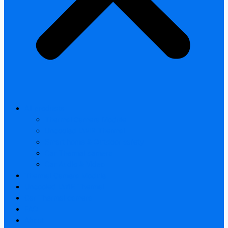
All products
Thermal Camera Module
Uncooled LWIR Thermal
Smart home & Outdoor safety
Car Thermal camera
Car Audio & Video
Thermal Camera Module
Uncooled LWIR Thermal
Car Thermal camera
FAQ
About