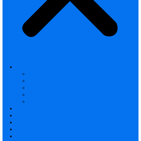
All products
Thermal Camera Module
Uncooled LWIR Thermal
Smart home & Outdoor safety
Car Thermal camera
Car Audio & Video
Thermal Camera Module
Uncooled LWIR Thermal
Car Thermal camera
FAQ
About