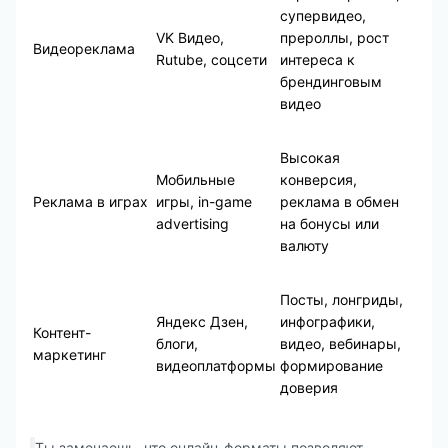
супервидео,
VK Видео,
прероллы, рост
Видеореклама
Rutube, соцсети
интереса к
брендинговым
видео
Высокая
Мобильные
конверсия,
Реклама в играх
игры, in-game
реклама в обмен
advertising
на бонусы или
валюту
Посты, лонгриды,
Яндекс Дзен,
инфографики,
Контент-
блоги,
видео, вебинары,
маркетинг
видеоплатформы
формирование
доверия
Ты замечаешь, что онлайн-форматы позволяют