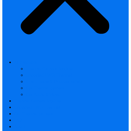
All products
Thermal Camera Module
Uncooled LWIR Thermal
Smart home & Outdoor safety
Car Thermal camera
Car Audio & Video
Thermal Camera Module
Uncooled LWIR Thermal
Car Thermal camera
FAQ
About