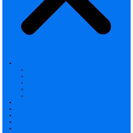
All products
Thermal Camera Module
Uncooled LWIR Thermal
Smart home & Outdoor safety
Car Thermal camera
Car Audio & Video
Thermal Camera Module
Uncooled LWIR Thermal
Car Thermal camera
FAQ
About