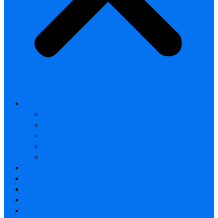
All products
Thermal Camera Module
Uncooled LWIR Thermal
Smart home & Outdoor safety
Car Thermal camera
Car Audio & Video
Thermal Camera Module
Uncooled LWIR Thermal
Car Thermal camera
FAQ
About