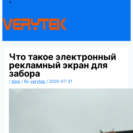
Contact
Что такое электронный
рекламный экран для
забора
/
blog
/ By
verytek
/
2025-07-31