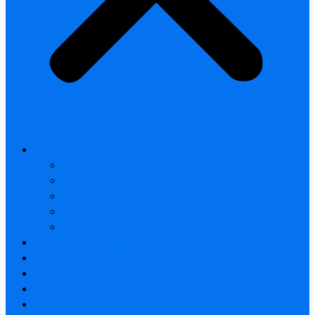
All products
Thermal Camera Module
Uncooled LWIR Thermal
Smart home & Outdoor safety
Car Thermal camera
Car Audio & Video
Thermal Camera Module
Uncooled LWIR Thermal
Car Thermal camera
FAQ
About