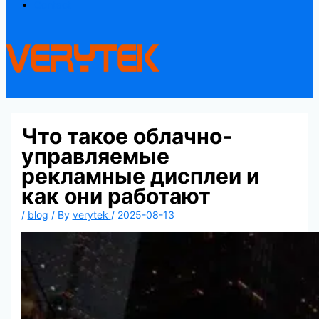
Contact
Что такое облачно-
управляемые
рекламные дисплеи и
как они работают
/
blog
/ By
verytek
/
2025-08-13