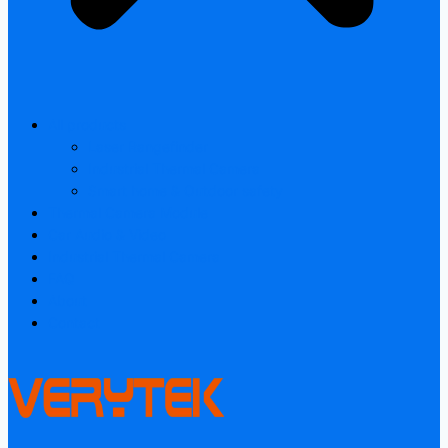
All products
Laser Rangefinder
Industrial Thermal Camera
Smart home & Outdoor safety
Thermal Camera Module
Car Audio & Video
Industrial Thermal Camera
FAQ
About
Contact