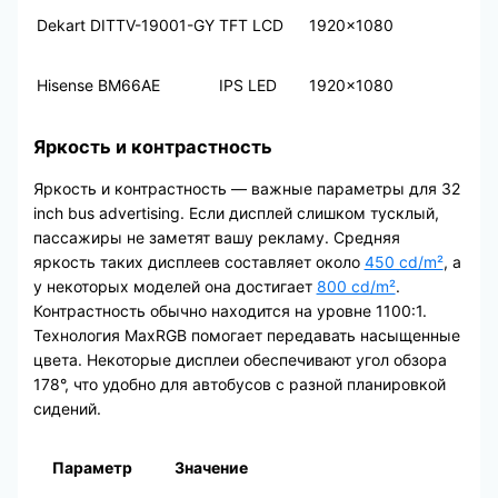
Dekart DITTV-19001-GY
TFT LCD
1920×1080
Hisense BM66AE
IPS LED
1920×1080
Яркость и контрастность
Яркость и контрастность — важные параметры для 32
inch bus advertising. Если дисплей слишком тусклый,
пассажиры не заметят вашу рекламу. Средняя
яркость таких дисплеев составляет около
450 cd/m²
, а
у некоторых моделей она достигает
800 cd/m²
.
Контрастность обычно находится на уровне 1100:1.
Технология MaxRGB помогает передавать насыщенные
цвета. Некоторые дисплеи обеспечивают угол обзора
178°, что удобно для автобусов с разной планировкой
сидений.
Параметр
Значение