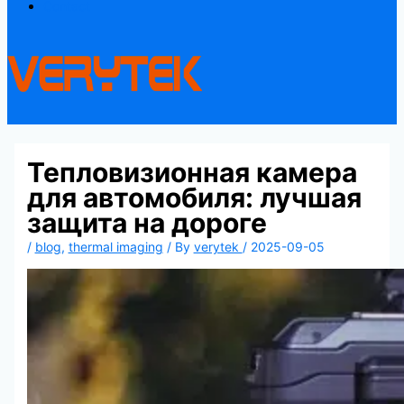
Contact
Тепловизионная камера
для автомобиля: лучшая
защита на дороге
/
blog
,
thermal imaging
/ By
verytek
/
2025-09-05