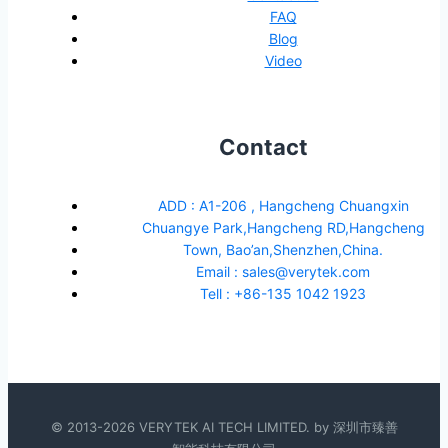
FAQ
Blog
Video
Contact
ADD : A1-206 , Hangcheng Chuangxin
Chuangye Park,Hangcheng RD,Hangcheng
Town, Bao’an,Shenzhen,China.
Email : sales@verytek.com
Tell : +86-135 1042 1923
© 2013-2026 VERYTEK AI TECH LIMITED. by 深圳市臻善