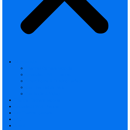
All products
Thermal Camera Module
Uncooled LWIR Thermal
Smart home & Outdoor safety
Car Thermal camera
Car Audio & Video
Thermal Camera Module
Uncooled LWIR Thermal
Car Thermal camera
FAQ
About