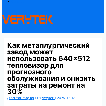
Contact
Как металлургический
завод может
использовать 640×512
тепловизор для
прогнозного
обслуживания и снизить
затраты на ремонт на
30%
/
thermal imaging
/ By
verytek
/
2025-12-13