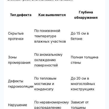
Глубина
Тип дефекта
Как выявляется
обнаружения
По пониженной
Скрытые
До 15 см в
температуре
протечки
бетоне
влажных участков
По аномальному
Зоны
Полная толщина
охлаждению
промерзания
стены
поверхностей
По тепловым
До 20 см в
Дефекты
мостикам и
многослойных
гидроизоляции
конденсату
конструкциях
По неравномерному
Зависит от
Нарушение
распределению
толщины