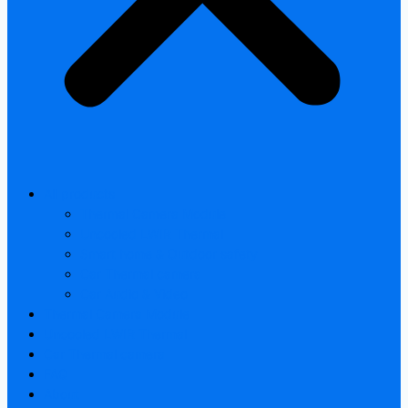
All products
Thermal Camera Module
Uncooled LWIR Thermal
Smart home & Outdoor safety
Car Thermal camera
Car Audio & Video
Thermal Camera Module
Uncooled LWIR Thermal
Car Thermal camera
FAQ
About