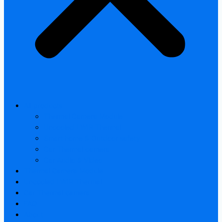
All products
Thermal Camera Module
Uncooled LWIR Thermal
Smart home & Outdoor safety
Car Thermal camera
Car Audio & Video
Thermal Camera Module
Uncooled LWIR Thermal
Car Thermal camera
FAQ
About